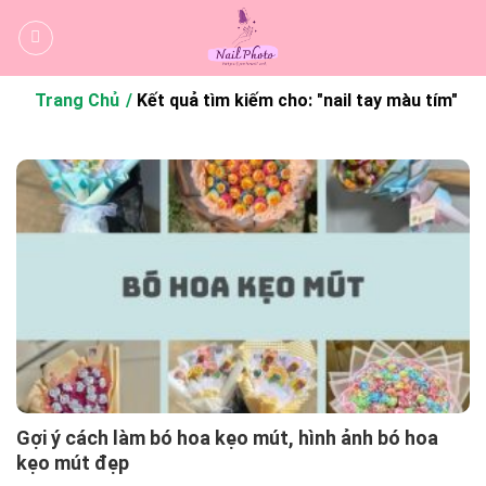
Bỏ
qua
nội
dung
Trang Chủ
Kết quả tìm kiếm cho: "nail tay màu tím"
Gợi ý cách làm bó hoa kẹo mút, hình ảnh bó hoa
kẹo mút đẹp