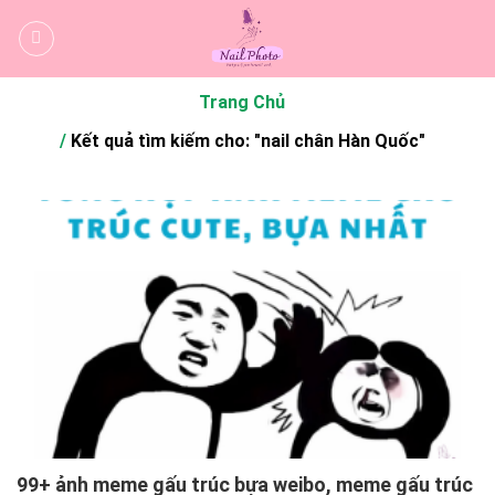
Bỏ
qua
nội
dung
Trang Chủ
Kết quả tìm kiếm cho: "nail chân Hàn Quốc"
99+ ảnh meme gấu trúc bựa weibo, meme gấu trúc