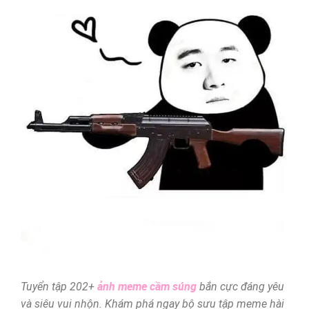
Tuyển tập 202+
ảnh meme cầm súng
bắn cực đáng yêu
và siêu vui nhộn. Khám phá ngay bộ sưu tập meme hài