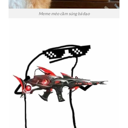
Meme mèo cầm súng bá đạo