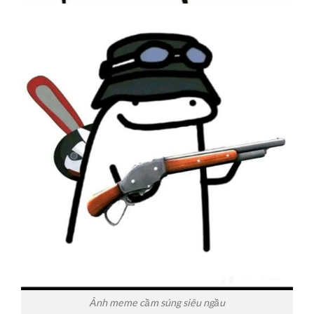
Ảnh meme cầm súng siêu ngầu