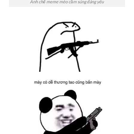
Ảnh chế meme mèo cầm súng đáng yêu