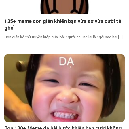
135+ meme con gián khiến bạn vừa sợ vừa cười té
ghế
Con gián kẻ thù truyền kiếp của loài người nhưng lại là ngôi sao hài [...]
Top 130+ Meme dạ hài hước khiến bạn cười không