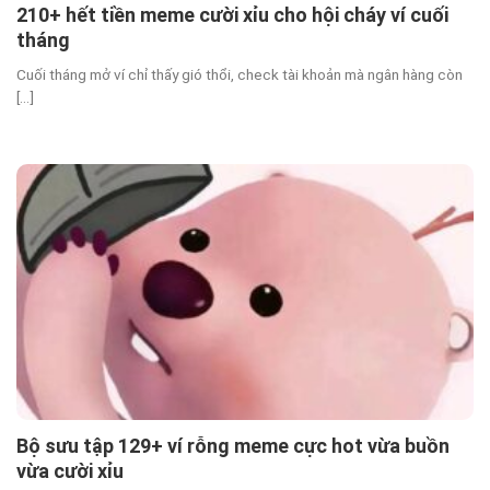
210+ hết tiền meme cười xỉu cho hội cháy ví cuối
tháng
Cuối tháng mở ví chỉ thấy gió thổi, check tài khoản mà ngân hàng còn
[...]
Bộ sưu tập 129+ ví rỗng meme cực hot vừa buồn
vừa cười xỉu