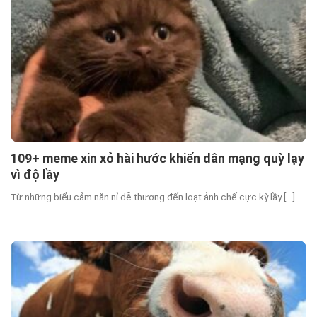
109+ meme xin xỏ hài hước khiến dân mạng quỳ lạy
vì độ lầy
Từ những biểu cảm năn nỉ dễ thương đến loạt ảnh chế cực kỳ lầy [...]