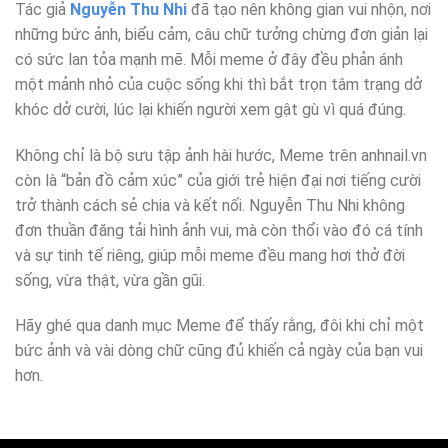
Tác giả
Nguyễn Thu Nhi
đã tạo nên không gian vui nhộn, nơi
những bức ảnh, biểu cảm, câu chữ tưởng chừng đơn giản lại
có sức lan tỏa mạnh mẽ. Mỗi meme ở đây đều phản ánh
một mảnh nhỏ của cuộc sống khi thì bắt trọn tâm trạng dở
khóc dở cười, lúc lại khiến người xem gật gù vì quá đúng.
Không chỉ là bộ sưu tập ảnh hài hước, Meme trên anhnail.vn
còn là “bản đồ cảm xúc” của giới trẻ hiện đại nơi tiếng cười
trở thành cách sẻ chia và kết nối. Nguyễn Thu Nhi không
đơn thuần đăng tải hình ảnh vui, mà còn thổi vào đó cá tính
và sự tinh tế riêng, giúp mỗi meme đều mang hơi thở đời
sống, vừa thật, vừa gần gũi.
Hãy ghé qua danh mục Meme để thấy rằng, đôi khi chỉ một
bức ảnh và vài dòng chữ cũng đủ khiến cả ngày của bạn vui
hơn.