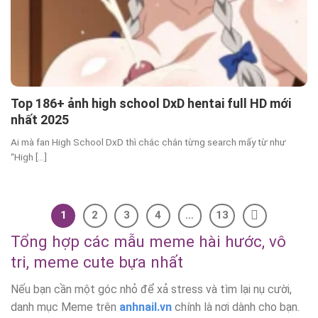
Top 186+ ảnh high school DxD hentai full HD mới
nhất 2025
Ai mà fan High School DxD thì chắc chắn từng search mấy từ như
“High [...]
1
2
3
4
…
13
Tổng hợp các mẫu meme hài hước, vô
tri, meme cute bựa nhất
Nếu bạn cần một góc nhỏ để xả stress và tìm lại nụ cười,
danh mục Meme trên
anhnail.vn
chính là nơi dành cho bạn.