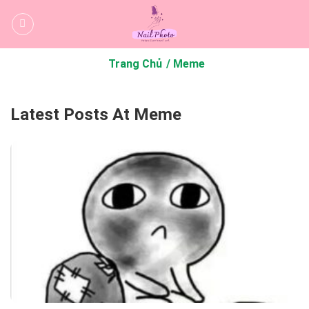
Bỏ
qua
nội
dung
Trang Chủ
Meme
Latest Posts At Meme