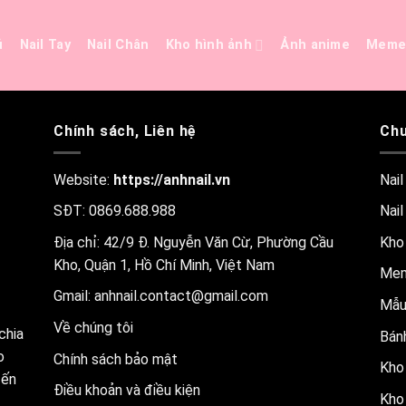
ủ
Nail Tay
Nail Chân
Kho hình ảnh
Ảnh anime
Mem
Chính sách, Liên hệ
Chu
Website:
https://anhnail.vn
Nail
SĐT: 0869.688.988
Nail
Địa chỉ: 42/9 Đ. Nguyễn Văn Cừ, Phường Cầu
Kho
Kho, Quận 1, Hồ Chí Minh, Việt Nam
Me
Gmail:
anhnail.contact@gmail.com
Mẫu
Về chúng tôi
chia
Bánh
o
Chính sách bảo mật
Kho 
đến
Điều khoản và điều kiện
Kho