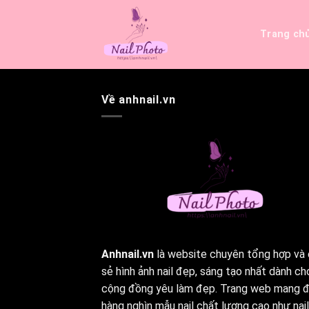
Bỏ
qua
Trang ch
nội
dung
Về anhnail.vn
Anhnail.vn
là website chuyên tổng hợp và 
sẻ hình ảnh nail đẹp, sáng tạo nhất dành ch
cộng đồng yêu làm đẹp. Trang web mang 
hàng nghìn mẫu nail chất lượng cao như nail