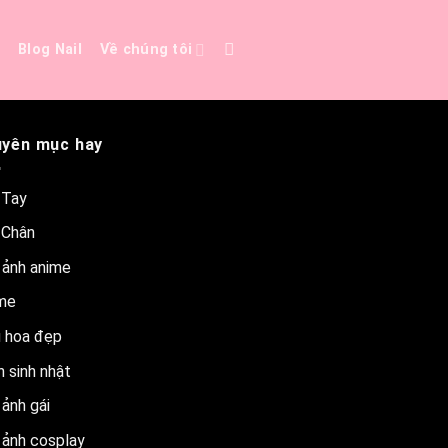
e
Blog Nail
Về chúng tôi
yên mục hay
 Tay
 Chân
 ảnh anime
me
 hoa đẹp
 sinh nhật
ảnh gái
 ảnh cosplay