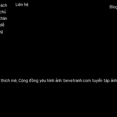
Liên hệ
cách
Blog
 chủ
thân
 dễ
ng
thích mê, Cộng đồng yêu hình ảnh:
bevetranh.com
tuyển tập ảnh