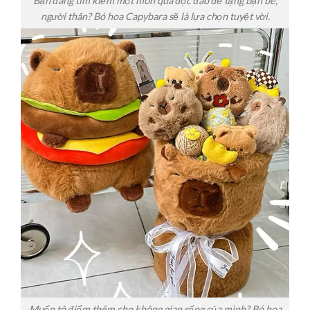
Bạn đang tìm kiếm một món quà độc đáo để tặng bạn bè,
người thân? Bó hoa Capybara sẽ là lựa chọn tuyệt vời.
Muốn tô điểm thêm cho không gian sống của mình? Bó hoa