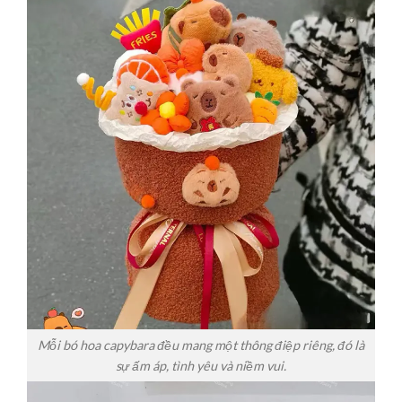
Mỗi bó hoa capybara đều mang một thông điệp riêng, đó là
sự ấm áp, tình yêu và niềm vui.