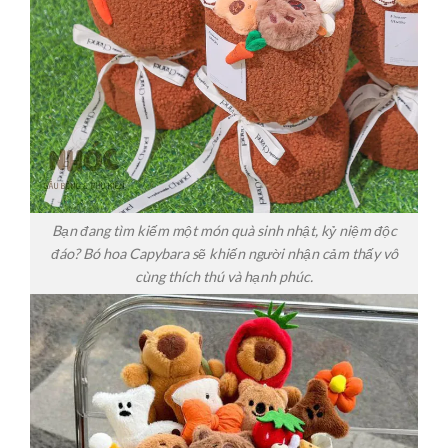
Bạn đang tìm kiếm một món quà sinh nhật, kỷ niệm độc
đáo? Bó hoa Capybara sẽ khiến người nhận cảm thấy vô
cùng thích thú và hạnh phúc.