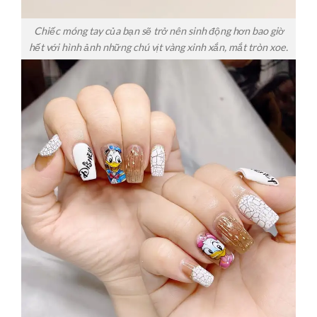
Chiếc móng tay của bạn sẽ trở nên sinh động hơn bao giờ
hết với hình ảnh những chú vịt vàng xinh xắn, mắt tròn xoe.