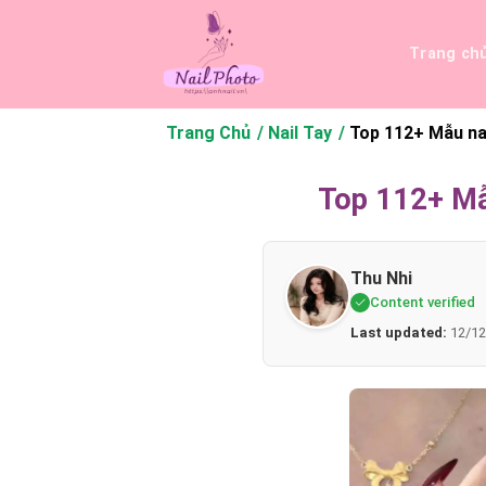
Bỏ
qua
Trang ch
nội
dung
Trang Chủ
Nail Tay
Top 112+ Mẫu na
Top 112+ Mẫu
Thu Nhi
Content verified
Last updated:
12/12