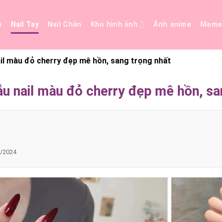
ủ
Nail Tay
Nail Chân
Kho hình ảnh
Ảnh anime
Mem
il màu đỏ cherry đẹp mê hồn, sang trọng nhất
 nail màu đỏ cherry đẹp mê hồn, sa
/2024