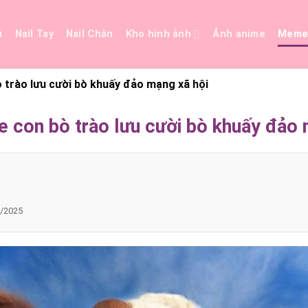
ủ
Nail Tay
Nail Chân
Kho hình ảnh
Ảnh anime
Mem
trào lưu cười bò khuấy đảo mạng xã hội
con bò trào lưu cười bò khuấy đảo 
/2025