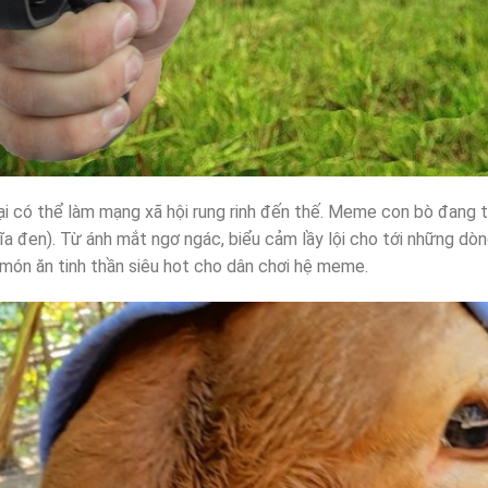
i có thể làm mạng xã hội rung rinh đến thế. Meme con bò đang t
a đen). Từ ánh mắt ngơ ngác, biểu cảm lầy lội cho tới những dòn
món ăn tinh thần siêu hot cho dân chơi hệ meme.