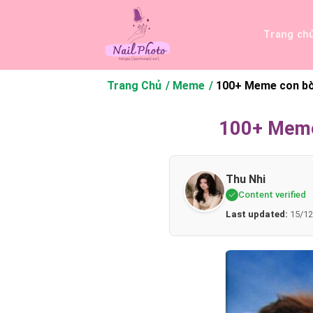
Bỏ
qua
Trang ch
nội
dung
Trang Chủ
Meme
100+ Meme con bò 
100+ Meme 
Thu Nhi
Content verified
Last updated:
15/12