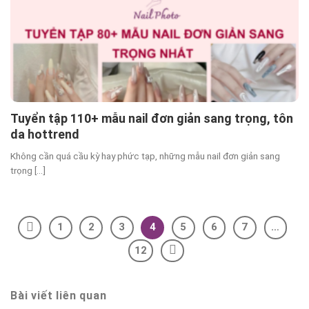
Tuyển tập 110+ mẫu nail đơn giản sang trọng, tôn
da hottrend
Không cần quá cầu kỳ hay phức tạp, những mẫu nail đơn giản sang
trọng [...]
1
2
3
4
5
6
7
…
12
Bài viết liên quan