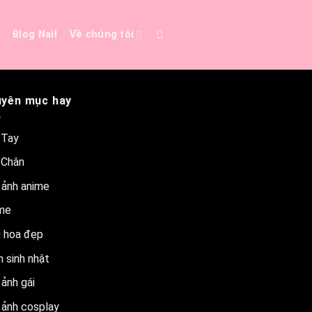
e
Blog Nail
Về chúng tôi
yên mục hay
 Tay
 Chân
 ảnh anime
me
 hoa đẹp
 sinh nhật
ảnh gái
 ảnh cosplay