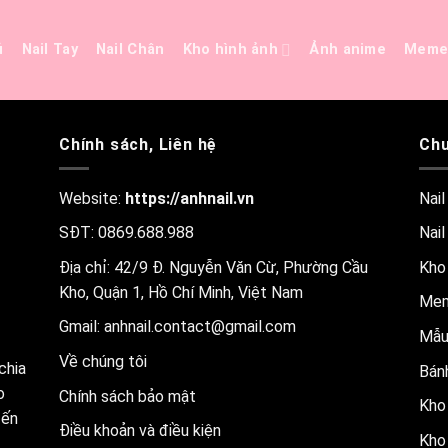
ủ
Nail Tay
Nail Chân
Kho hình ảnh
Ảnh anime
Mem
Chính sách, Liên hệ
Chu
Website:
https://anhnail.vn
Nail
SĐT: 0869.688.988
Nail
Địa chỉ: 42/9 Đ. Nguyễn Văn Cừ, Phường Cầu
Kho
Kho, Quận 1, Hồ Chí Minh, Việt Nam
Me
Gmail:
anhnail.contact@gmail.com
Mẫu
Về chúng tôi
chia
Bánh
o
Chính sách bảo mật
Kho 
đến
Điều khoản và điều kiện
Kho