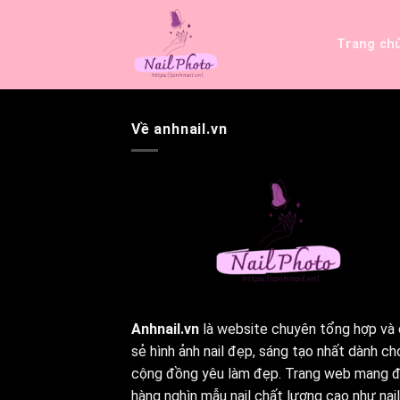
Bỏ
qua
Trang ch
nội
dung
Về anhnail.vn
Anhnail.vn
là website chuyên tổng hợp và 
sẻ hình ảnh nail đẹp, sáng tạo nhất dành ch
cộng đồng yêu làm đẹp. Trang web mang 
hàng nghìn mẫu nail chất lượng cao như nail