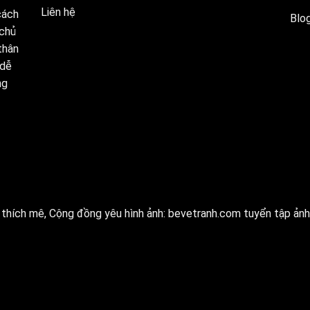
Liên hệ
cách
Blog
 chủ
thân
 dễ
ng
thích mê, Cộng đồng yêu hình ảnh:
bevetranh.com
tuyển tập ảnh