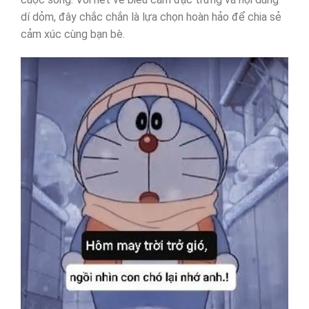
dí dỏm, đây chắc chắn là lựa chọn hoàn hảo để chia sẻ
cảm xúc cùng bạn bè.