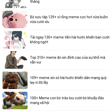
tháng
Bộ sưu tập 129+ ví rỗng meme cực hot vừa buồn
vừa cười xỉu
Tải ngay 130+ meme tiền hài hước khiến bạn cười
không ngớt
Top 310+ meme ăn xin đỉnh cao của sự khổ mà
vẫn vui
109+ meme xin xỏ hài hước khiến dân mạng quỳ
lạy vì độ lầy
100+ Meme con bò trào lưu cười bò khuấy đảo
mạng xã hội