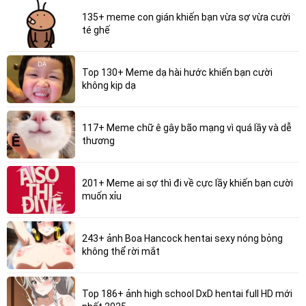
135+ meme con gián khiến bạn vừa sợ vừa cười
té ghế
Top 130+ Meme dạ hài hước khiến bạn cười
không kịp dạ
117+ Meme chữ ê gây bão mạng vì quá lầy và dễ
thương
201+ Meme ai sợ thì đi về cực lầy khiến bạn cười
muốn xỉu
243+ ảnh Boa Hancock hentai sexy nóng bỏng
không thể rời mắt
Top 186+ ảnh high school DxD hentai full HD mới