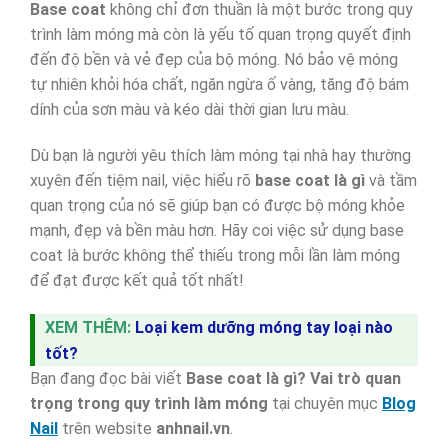
Base coat
không chỉ đơn thuần là một bước trong quy
trình làm móng mà còn là yếu tố quan trọng quyết định
đến độ bền và vẻ đẹp của bộ móng. Nó bảo vệ móng
tự nhiên khỏi hóa chất, ngăn ngừa ố vàng, tăng độ bám
dính của sơn màu và kéo dài thời gian lưu màu.
Dù bạn là người yêu thích làm móng tại nhà hay thường
xuyên đến tiệm nail, việc hiểu rõ
base coat là gì
và tầm
quan trọng của nó sẽ giúp bạn có được bộ móng khỏe
mạnh, đẹp và bền màu hơn. Hãy coi việc sử dụng base
coat là bước không thể thiếu trong mỗi lần làm móng
để đạt được kết quả tốt nhất!
XEM THÊM:
Loại kem dưỡng móng tay loại nào
tốt?
Bạn đang đọc bài viết
Base coat là gì? Vai trò quan
trọng trong quy trình làm móng
tại chuyên mục
Blog
Nail
trên website
anhnail.vn
.