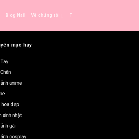
e
Blog Nail
Về chúng tôi
yên mục hay
 Tay
 Chân
 ảnh anime
me
 hoa đẹp
 sinh nhật
ảnh gái
 ảnh cosplay