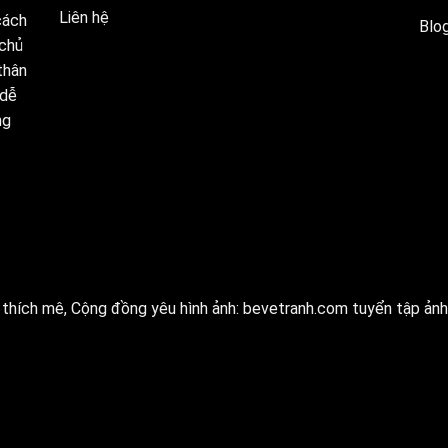
Liên hệ
cách
Blog
 chủ
thân
 dễ
ng
thích mê, Cộng đồng yêu hình ảnh:
bevetranh.com
tuyển tập ảnh