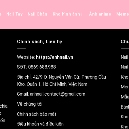
ủ
Nail Tay
Nail Chân
Kho hình ảnh
Ảnh anime
Mem
Chính sách, Liên hệ
Chu
Website:
https://anhnail.vn
Nail
SĐT: 0869.688.988
Nail
Địa chỉ: 42/9 Đ. Nguyễn Văn Cừ, Phường Cầu
Kho
Kho, Quận 1, Hồ Chí Minh, Việt Nam
Me
Gmail:
anhnail.contact@gmail.com
Mẫu
Về chúng tôi
chia
Bánh
o
Chính sách bảo mật
Kho 
đến
Điều khoản và điều kiện
Kho