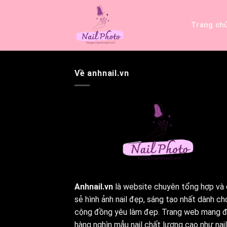
Bỏ
qua
Trang ch
nội
dung
Về anhnail.vn
Anhnail.vn
là website chuyên tổng hợp và 
sẻ hình ảnh nail đẹp, sáng tạo nhất dành ch
cộng đồng yêu làm đẹp. Trang web mang 
hàng nghìn mẫu nail chất lượng cao như nail