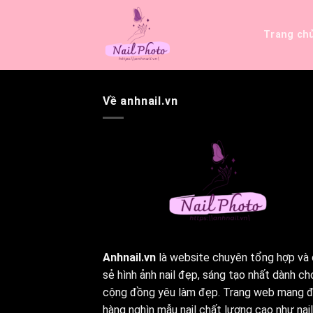
Bỏ
qua
Trang ch
nội
dung
Về anhnail.vn
Anhnail.vn
là website chuyên tổng hợp và 
sẻ hình ảnh nail đẹp, sáng tạo nhất dành ch
cộng đồng yêu làm đẹp. Trang web mang 
hàng nghìn mẫu nail chất lượng cao như nail