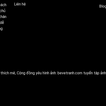
Liên hệ
cách
Blog
 chủ
thân
 dễ
ng
thích mê, Cộng đồng yêu hình ảnh:
bevetranh.com
tuyển tập ảnh