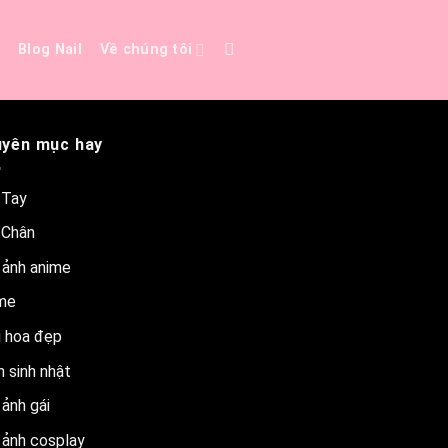
e
Blog Nail
Về chúng tôi
yên mục hay
 Tay
 Chân
 ảnh anime
me
 hoa đẹp
 sinh nhật
ảnh gái
 ảnh cosplay