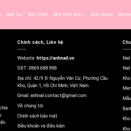
ủ
Nail Tay
Nail Chân
Kho hình ảnh
Ảnh anime
Mem
Chính sách, Liên hệ
Chu
Website:
https://anhnail.vn
Nail
SĐT: 0869.688.988
Nail
Địa chỉ: 42/9 Đ. Nguyễn Văn Cừ, Phường Cầu
Kho
Kho, Quận 1, Hồ Chí Minh, Việt Nam
Me
Gmail:
anhnail.contact@gmail.com
Mẫu
Về chúng tôi
chia
Bánh
o
Chính sách bảo mật
Kho 
đến
Điều khoản và điều kiện
Kho