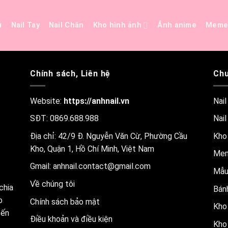
ủ
Nail Tay
Nail Chân
Kho hình ảnh
Ảnh anime
Mem
Chính sách, Liên hệ
Chu
Website:
https://anhnail.vn
Nail
SĐT: 0869.688.988
Nail
Địa chỉ: 42/9 Đ. Nguyễn Văn Cừ, Phường Cầu
Kho
Kho, Quận 1, Hồ Chí Minh, Việt Nam
Me
Gmail:
anhnail.contact@gmail.com
Mẫu
Về chúng tôi
chia
Bánh
o
Chính sách bảo mật
Kho 
đến
Điều khoản và điều kiện
Kho