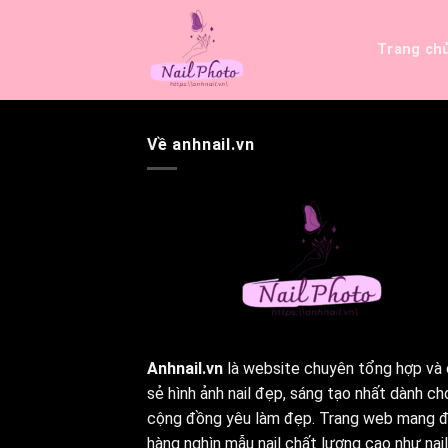
Bỏ
qua
Trang ch
nội
dung
Về anhnail.vn
Anhnail.vn
là website chuyên tổng hợp và 
sẻ hình ảnh nail đẹp, sáng tạo nhất dành ch
cộng đồng yêu làm đẹp. Trang web mang 
hàng nghìn mẫu nail chất lượng cao như nail