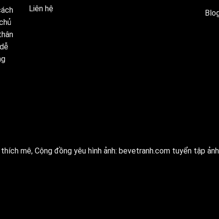
Liên hệ
cách
Blog
 chủ
thân
 dễ
ng
thích mê, Cộng đồng yêu hình ảnh:
bevetranh.com
tuyển tập ảnh