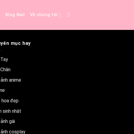
e
Blog Nail
Về chúng tôi
yên mục hay
 Tay
 Chân
 ảnh anime
me
 hoa đẹp
 sinh nhật
ảnh gái
 ảnh cosplay