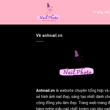
Bỏ
qua
Trang ch
nội
dung
Về anhnail.vn
Anhnail.vn
là website chuyên tổng hợp và 
sẻ hình ảnh nail đẹp, sáng tạo nhất dành ch
cộng đồng yêu làm đẹp. Trang web mang 
hàng nghìn mẫu nail chất lượng cao như nail