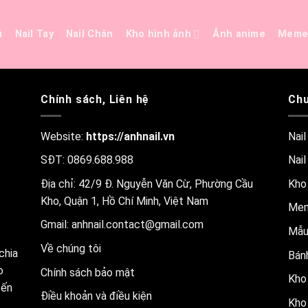
ủ
Nail Tay
Nail Chân
Kho hình ảnh
Ảnh anime
Mem
Chính sách, Liên hệ
Chu
Website:
https://anhnail.vn
Nail
SĐT: 0869.688.988
Nail
Địa chỉ: 42/9 Đ. Nguyễn Văn Cừ, Phường Cầu
Kho
Kho, Quận 1, Hồ Chí Minh, Việt Nam
Me
Gmail:
anhnail.contact@gmail.com
Mẫu
Về chúng tôi
chia
Bánh
o
Chính sách bảo mật
Kho 
đến
Điều khoản và điều kiện
Kho