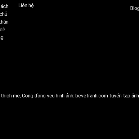
Liên hệ
cách
Blog
 chủ
thân
 dễ
ng
thích mê, Cộng đồng yêu hình ảnh:
bevetranh.com
tuyển tập ảnh