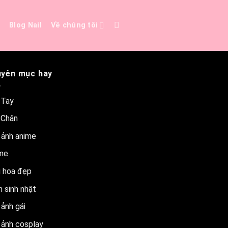
e
Blog Nail
Về chúng tôi
yên mục hay
 Tay
 Chân
 ảnh anime
me
 hoa đẹp
 sinh nhật
ảnh gái
 ảnh cosplay