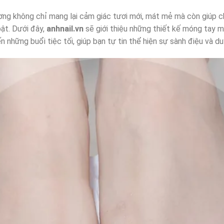
g không chỉ mang lại cảm giác tươi mới, mát mẻ mà còn giúp c
bật. Dưới đây,
anhnail.vn
sẽ giới thiệu những thiết kế móng tay 
n những buổi tiệc tối, giúp bạn tự tin thể hiện sự sành điệu và d