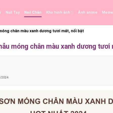
ủ
Nail Tay
Nail Chân
Kho hình ảnh
Ảnh anime
Mem
óng chân màu xanh dương tươi mát, nổi bật
ẫu móng chân màu xanh dương tươi m
/2024