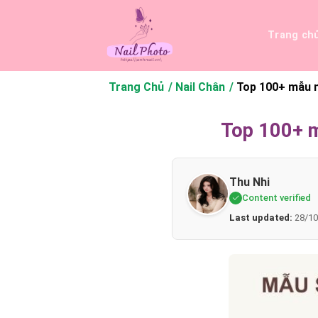
Bỏ
qua
Trang ch
nội
dung
Trang Chủ
Nail Chân
Top 100+ mẫu m
Top 100+ m
Thu Nhi
Content verified
Last updated:
28/10