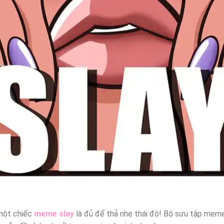
 một chiếc
meme slay
là đủ để thả nhẹ thái độ! Bộ sưu tập meme