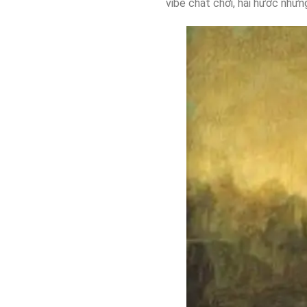
vibe chất chơi, hài hước nhưn