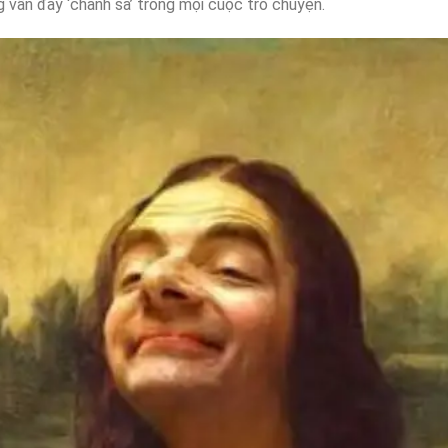
g vẫn đầy ‘chanh sả’ trong mọi cuộc trò chuyện.