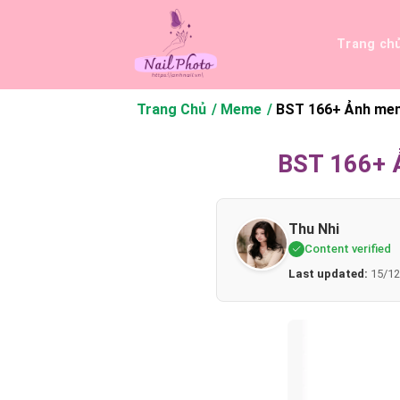
Bỏ
qua
Trang ch
nội
dung
Trang Chủ
Meme
BST 166+ Ảnh meme
BST 166+ Ả
Thu Nhi
Content verified
Last updated:
15/12