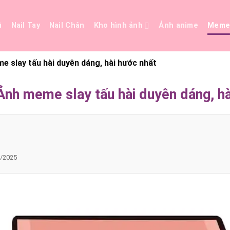
ủ
Nail Tay
Nail Chân
Kho hình ảnh
Ảnh anime
Mem
 slay tấu hài duyên dáng, hài hước nhất
nh meme slay tấu hài duyên dáng, hà
/2025