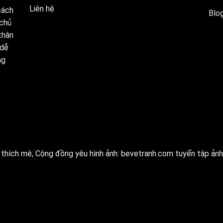
Liên hệ
cách
Blog
 chủ
thân
 dễ
ng
thích mê, Cộng đồng yêu hình ảnh:
bevetranh.com
tuyển tập ảnh