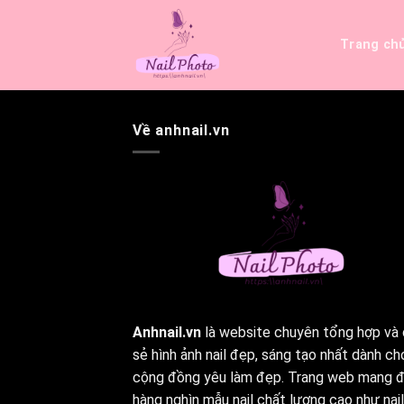
Bỏ
qua
Trang ch
nội
dung
Về anhnail.vn
Anhnail.vn
là website chuyên tổng hợp và 
sẻ hình ảnh nail đẹp, sáng tạo nhất dành ch
cộng đồng yêu làm đẹp. Trang web mang 
hàng nghìn mẫu nail chất lượng cao như nail