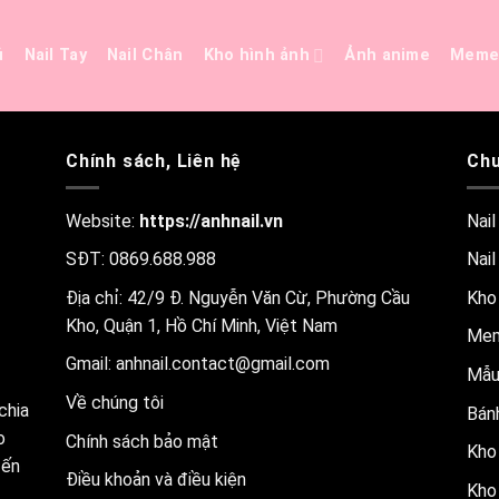
ủ
Nail Tay
Nail Chân
Kho hình ảnh
Ảnh anime
Mem
Chính sách, Liên hệ
Chu
Website:
https://anhnail.vn
Nail
SĐT: 0869.688.988
Nail
Địa chỉ: 42/9 Đ. Nguyễn Văn Cừ, Phường Cầu
Kho
Kho, Quận 1, Hồ Chí Minh, Việt Nam
Me
Gmail:
anhnail.contact@gmail.com
Mẫu
Về chúng tôi
chia
Bánh
o
Chính sách bảo mật
Kho 
đến
Điều khoản và điều kiện
Kho