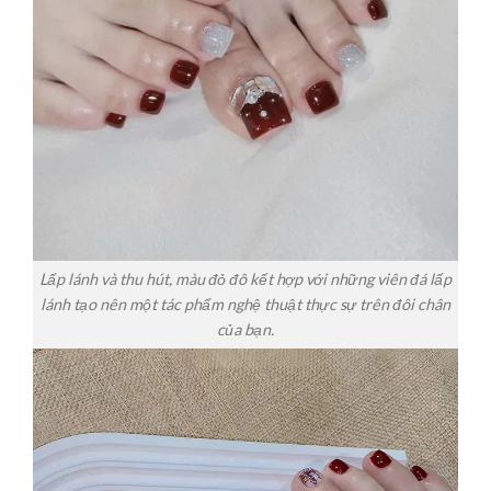
Lấp lánh và thu hút, màu đỏ đô kết hợp với những viên đá lấp
lánh tạo nên một tác phẩm nghệ thuật thực sự trên đôi chân
của bạn.