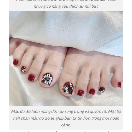
những cô nàng yêu thích sự nổi bật.
Màu đỏ đô luôn mang đến sự sang trọng và quyến rũ. Một bộ
nail chân màu đỏ đô sẽ giúp bạn tự tin hơn trong mọi hoàn
cảnh.