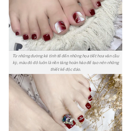
Từ những đường kẻ tinh tế đến những họa tiết hoa văn cầu
kỳ, màu đỏ đô luôn là nền tảng hoàn hảo để tạo nên những
thiết kế độc đáo.