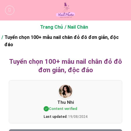
Bỏ
qua
nội
dung
Trang Chủ
Nail Chân
Tuyển chọn 100+ mẫu nail chân đỏ đô đơn giản, độc
đáo
Tuyển chọn 100+ mẫu nail chân đỏ đô
đơn giản, độc đáo
Thu Nhi
Content verified
Last updated:
19/08/2024