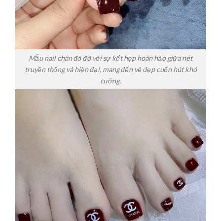
Mẫu nail chân đỏ đô với sự kết hợp hoàn hảo giữa nét
truyền thống và hiện đại, mang đến vẻ đẹp cuốn hút khó
cưỡng.