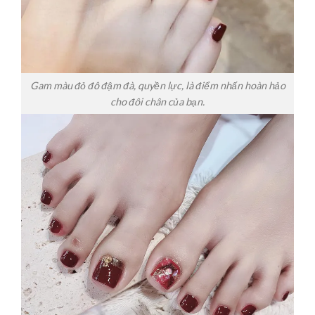
Gam màu đỏ đô đậm đà, quyền lực, là điểm nhấn hoàn hảo
cho đôi chân của bạn.