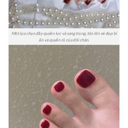
Một lựa chọn đầy quyền lực và sang trọng, tôn lên vẻ đẹp bí
ẩn và quyến rũ của đôi chân.