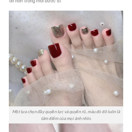
tin hơn trong mỗi bước đi.
Một lựa chọn đầy quyền lực và quyến rũ, màu đỏ đô luôn là
tâm điểm của mọi ánh nhìn.