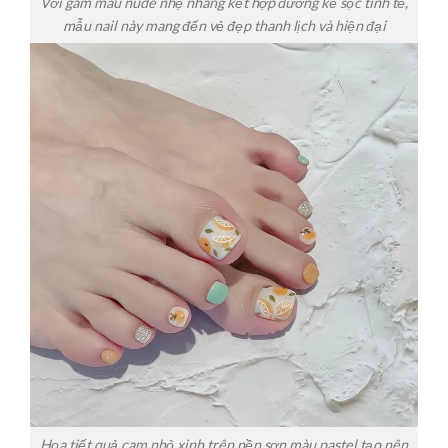
Với gam màu nude nhẹ nhàng kết hợp đường kẻ sọc tinh tế,
mẫu nail này mang đến vẻ đẹp thanh lịch và hiện đại
Họa tiết quả cam nhỏ xinh trên nền sơn màu pastel tạo nên