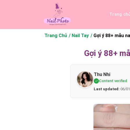
Bỏ
qua
Trang ch
nội
dung
Trang Chủ
Nail Tay
Gợi ý 88+ mẫu na
Gợi ý 88+ mẫ
Thu Nhi
Content verified
Last updated:
06/01