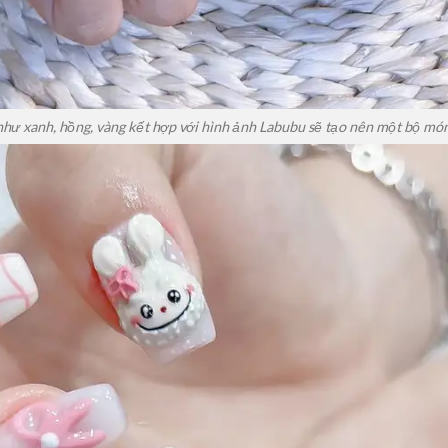
ư xanh, hồng, vàng kết hợp với hình ảnh Labubu sẽ tạo nên một bộ móng