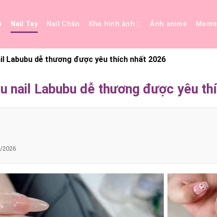
ủ
Nail Tay
Nail Chân
Kho hình ảnh
Ảnh anime
Mem
il Labubu dễ thương được yêu thích nhất 2026
u nail Labubu dễ thương được yêu th
/2026