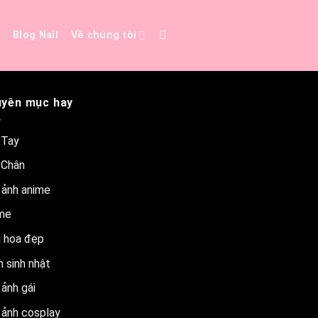
e
Blog Nail
Về chúng tôi
yên mục hay
 Tay
 Chân
 ảnh anime
me
 hoa đẹp
 sinh nhật
ảnh gái
 ảnh cosplay