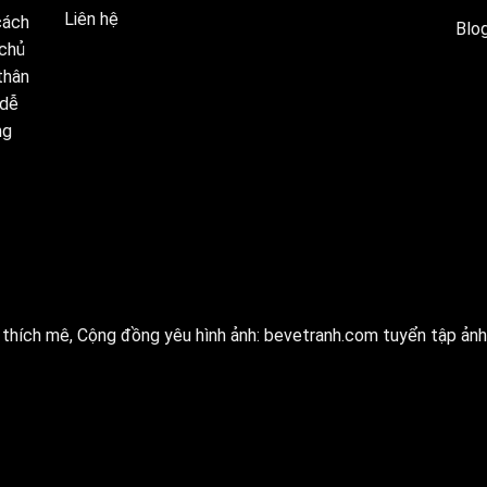
Liên hệ
cách
Blog
 chủ
thân
 dễ
ng
thích mê, Cộng đồng yêu hình ảnh:
bevetranh.com
tuyển tập ảnh