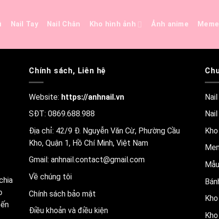
ủ
Nail Tay
Nail Chân
Kho hình ảnh
Ảnh anime
Mem
Chính sách, Liên hệ
Chu
Website:
https://anhnail.vn
Nail
SĐT: 0869.688.988
Nail
Địa chỉ: 42/9 Đ. Nguyễn Văn Cừ, Phường Cầu
Kho
Kho, Quận 1, Hồ Chí Minh, Việt Nam
Me
Gmail:
anhnail.contact@gmail.com
Mẫu
Về chúng tôi
chia
Bánh
o
Chính sách bảo mật
Kho 
đến
Điều khoản và điều kiện
Kho