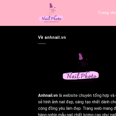
Bỏ
qua
Trang ch
nội
dung
Về anhnail.vn
Anhnail.vn
là website chuyên tổng hợp và 
sẻ hình ảnh nail đẹp, sáng tạo nhất dành ch
cộng đồng yêu làm đẹp. Trang web mang 
hàng nghìn mẫu nail chất lượng cao như nail