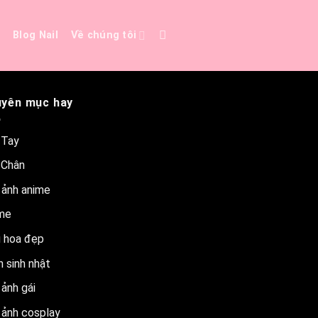
e
Blog Nail
Về chúng tôi
yên mục hay
 Tay
 Chân
 ảnh anime
me
 hoa đẹp
 sinh nhật
ảnh gái
 ảnh cosplay