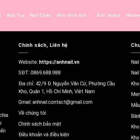
ủ
Nail Tay
Nail Chân
Kho hình ảnh
Ảnh anime
Mem
Chính sách, Liên hệ
Chu
Website:
https://anhnail.vn
Nail
SĐT: 0869.688.988
Nail
Địa chỉ: 42/9 Đ. Nguyễn Văn Cừ, Phường Cầu
Kho
Kho, Quận 1, Hồ Chí Minh, Việt Nam
Me
Gmail:
anhnail.contact@gmail.com
Mẫu
Về chúng tôi
chia
Bánh
o
Chính sách bảo mật
Kho 
đến
Điều khoản và điều kiện
Kho