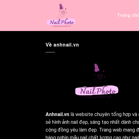
Bỏ
qua
Trang ch
nội
dung
Về anhnail.vn
Anhnail.vn
là website chuyên tổng hợp và 
sẻ hình ảnh nail đẹp, sáng tạo nhất dành ch
cộng đồng yêu làm đẹp. Trang web mang 
hàng nghìn mẫu nail chất lượng cao như nail