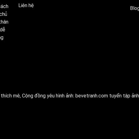
Liên hệ
cách
Blog
 chủ
thân
 dễ
ng
thích mê, Cộng đồng yêu hình ảnh:
bevetranh.com
tuyển tập ảnh