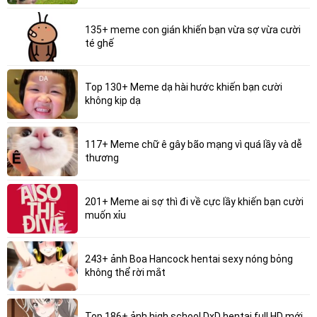
135+ meme con gián khiến bạn vừa sợ vừa cười
té ghế
Top 130+ Meme dạ hài hước khiến bạn cười
không kịp dạ
117+ Meme chữ ê gây bão mạng vì quá lầy và dễ
thương
201+ Meme ai sợ thì đi về cực lầy khiến bạn cười
muốn xỉu
243+ ảnh Boa Hancock hentai sexy nóng bỏng
không thể rời mắt
Top 186+ ảnh high school DxD hentai full HD mới