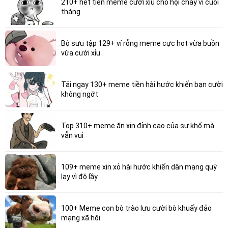
210+ hết tiền meme cười xỉu cho hội cháy ví cuối
tháng
Bộ sưu tập 129+ ví rỗng meme cực hot vừa buồn
vừa cười xỉu
Tải ngay 130+ meme tiền hài hước khiến bạn cười
không ngớt
Top 310+ meme ăn xin đỉnh cao của sự khổ mà
vẫn vui
109+ meme xin xỏ hài hước khiến dân mạng quỳ
lạy vì độ lầy
100+ Meme con bò trào lưu cười bò khuấy đảo
mạng xã hội