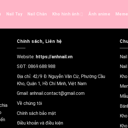
ủ
Nail Tay
Nail Chân
Kho hình ảnh
Ảnh anime
Mem
Chính sách, Liên hệ
Chu
Website:
https://anhnail.vn
Nail
SĐT: 0869.688.988
Nail
Địa chỉ: 42/9 Đ. Nguyễn Văn Cừ, Phường Cầu
Kho
Kho, Quận 1, Hồ Chí Minh, Việt Nam
Me
Gmail:
anhnail.contact@gmail.com
Mẫu
Về chúng tôi
chia
Bánh
o
Chính sách bảo mật
Kho 
đến
Điều khoản và điều kiện
Kho