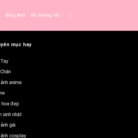
e
Blog Nail
Về chúng tôi
yên mục hay
 Tay
 Chân
 ảnh anime
me
 hoa đẹp
 sinh nhật
ảnh gái
 ảnh cosplay