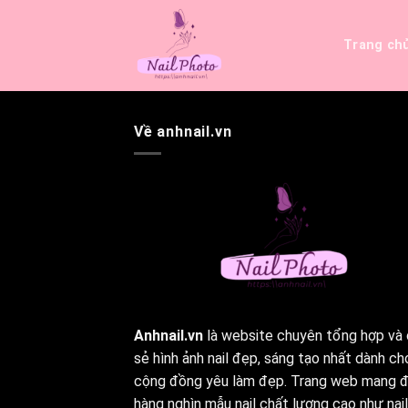
Bỏ
qua
Trang ch
nội
dung
Về anhnail.vn
Anhnail.vn
là website chuyên tổng hợp và 
sẻ hình ảnh nail đẹp, sáng tạo nhất dành ch
cộng đồng yêu làm đẹp. Trang web mang 
hàng nghìn mẫu nail chất lượng cao như nail