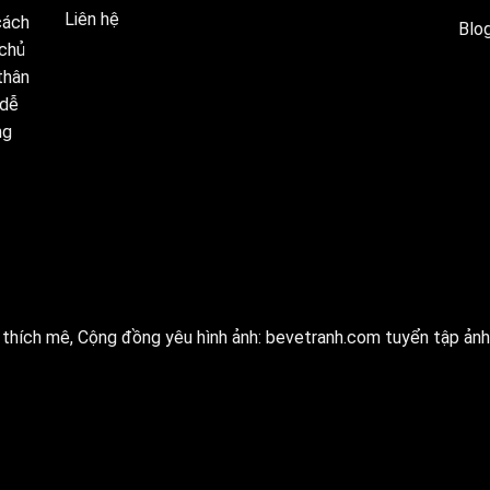
Liên hệ
cách
Blog
 chủ
thân
 dễ
ng
thích mê, Cộng đồng yêu hình ảnh:
bevetranh.com
tuyển tập ảnh