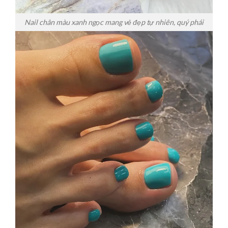
Nail chân màu xanh ngọc mang vẻ đẹp tự nhiên, quý phái