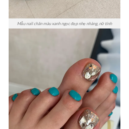
Mẫu nail chân màu xanh ngọc đẹp nhẹ nhàng, nữ tính