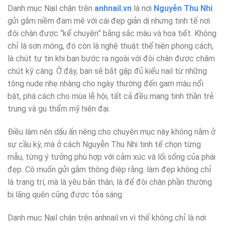
Danh mục Nail chân trên
anhnail.vn
là nơi
Nguyễn Thu Nhi
gửi gắm niềm đam mê với cái đẹp giản dị nhưng tinh tế nơi
đôi chân được “kể chuyện” bằng sắc màu và họa tiết. Không
chỉ là sơn móng, đó còn là nghệ thuật thể hiện phong cách,
là chút tự tin khi bạn bước ra ngoài với đôi chân được chăm
chút kỹ càng. Ở đây, bạn sẽ bắt gặp đủ kiểu nail từ những
tông nude nhẹ nhàng cho ngày thường đến gam màu nổi
bật, phá cách cho mùa lễ hội, tất cả đều mang tinh thần trẻ
trung và gu thẩm mỹ hiện đại.
Điều làm nên dấu ấn riêng cho chuyên mục này không nằm ở
sự cầu kỳ, mà ở cách Nguyễn Thu Nhi tinh tế chọn từng
mẫu, từng ý tưởng phù hợp với cảm xúc và lối sống của phái
đẹp. Cô muốn gửi gắm thông điệp rằng: làm đẹp không chỉ
là trang trí, mà là yêu bản thân, là để đôi chân phần thường
bị lãng quên cũng được tỏa sáng.
Danh mục Nail chân trên anhnail.vn vì thế không chỉ là nơi